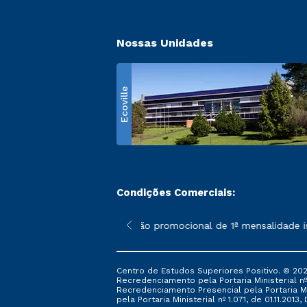
Nossas Unidades
Ecoville
Condições Comerciais:
 poderão sofrer alterações nos períodos de rematrícula conform
*A condição promocional de 1ª mensalidade ise
Centro de Estudos Superiores Positivo. © 202
Recredenciamento pela Portaria Ministerial nº 1
Recredenciamento Presencial ​pela Portaria Mi
pela Portaria Ministerial nº 1.071, de 01.11.2013,