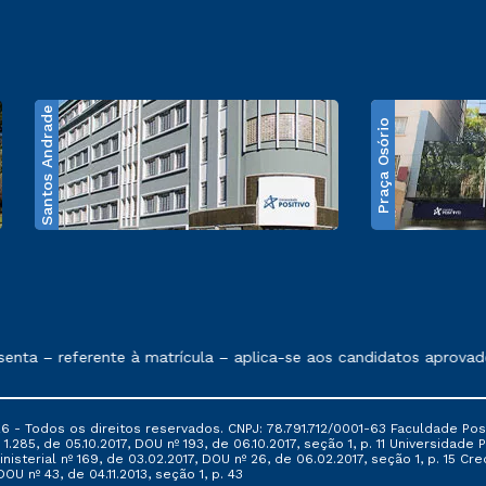
Santos Andrade
Praça Osório
e exposto no contrato de prestação de serviços
nta – referente à matrícula – aplica-se aos candidatos aprovado
6 - Todos os direitos reservados. CNPJ: 78.791.712/0001-63 Faculdade Posi
.285, de 05.10.2017, DOU nº 193, de 06.10.2017, seção 1, p. 11 Universidade P
nisterial nº 169, de 03.02.2017, DOU nº 26, de 06.02.2017, seção 1, p. 15 
 DOU nº 43, de 04.11.2013, seção 1, p. 43