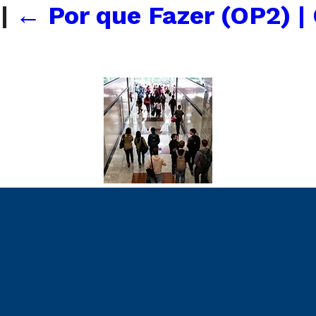
s
|
←
Por que Fazer (OP2) |