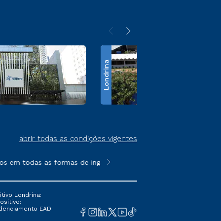
Londrina
abrir todas as condições vigentes
s em todas as formas de ingresso, exceto na prova on-line ou a
**Semipresencial é um formato do E
tivo Londrina:
ositivo:
Credenciamento EAD