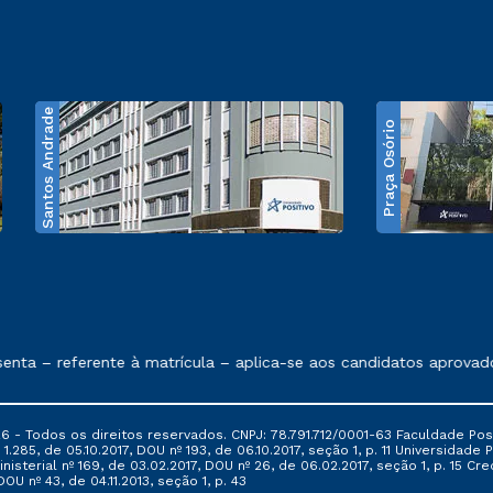
Santos Andrade
Praça Osório
e exposto no contrato de prestação de serviços
ta – referente à matrícula – aplica-se aos candidatos aprovado
6 - Todos os direitos reservados. CNPJ: 78.791.712/0001-63 Faculdade Posi
.285, de 05.10.2017, DOU nº 193, de 06.10.2017, seção 1, p. 11 Universidade P
nisterial nº 169, de 03.02.2017, DOU nº 26, de 06.02.2017, seção 1, p. 15 
 DOU nº 43, de 04.11.2013, seção 1, p. 43