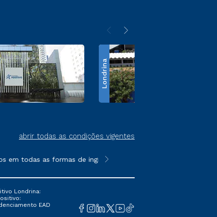
Londrina
abrir todas as condições vigentes
s em todas as formas de ingresso, exceto na prova on-line ou a
**Semipresencial é um formato do E
tivo Londrina:
ositivo:
Credenciamento EAD