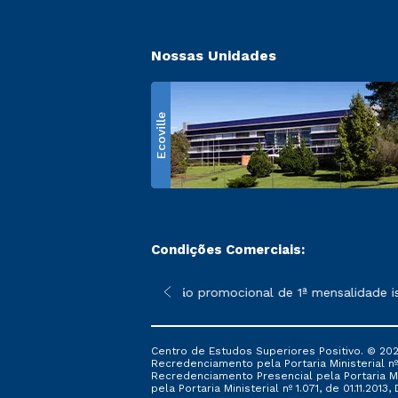
Nossas Unidades
Ecoville
Condições Comerciais:
 poderão sofrer alterações nos períodos de rematrícula conform
*A condição promocional de 1ª mensalidade isen
Centro de Estudos Superiores Positivo. © 202
Recredenciamento pela Portaria Ministerial nº 1
Recredenciamento Presencial ​pela Portaria Mi
pela Portaria Ministerial nº 1.071, de 01.11.2013,