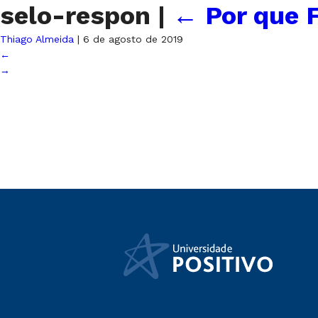
selo-respon
|
←
Por que F
Thiago Almeida
|
6 de agosto de 2019
←
→