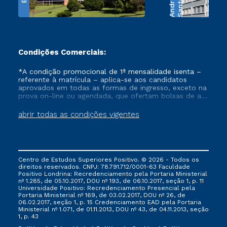
e
S
a
n
t
o
s
A
n
d
r
a
d
Condições Comerciais:
*A condição promocional de 1ª mensalidade isenta –
referente à matrícula – aplica-se aos candidatos
aprovados em todas as formas de ingresso, exceto na
prova on-line ou agendada, que ofertam bolsas de até
50% de desconto, ambos ingressantes no semestre
vigente, que ainda não tenham efetivado e/ou não
abrir todas as condições vigentes
tenham cancelado ou trancado sua matrícula em uma
das Instituições da Cruzeiro do Sul Educacional, no
período de um ano. Tais condições não se aplicam
aos cursos de Medicina, e também para matriculados
via FIES, Prouni e outros programas governamentais, e
Centro de Estudos Superiores Positivo. © 2026 - Todos os
não se acumula com nenhuma outra campanha
direitos reservados. CNPJ: 78.791.712/0001-63 Faculdade
ofertada pela Instituição.
Positivo Londrina: Recredenciamento pela Portaria Ministerial
nº 1.285, de 05.10.2017, DOU nº 193, de 06.10.2017, seção 1, p. 11
Universidade Positivo: Recredenciamento Presencial ​pela
Portaria Ministerial nº 169, de 03.02.2017, DOU nº 26, de
06.02.2017, seção 1, p. 15 Credenciamento EAD pela Portaria
Ministerial nº 1.071, de 01.11.2013, DOU nº 43, de 04.11.2013, seção
1, p. 43