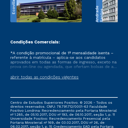
Ecoville
e
S
a
n
t
o
s
A
n
d
r
a
d
Condições Comerciais:
*A condição promocional de 1ª mensalidade isenta –
referente à matrícula – aplica-se aos candidatos
aprovados em todas as formas de ingresso, exceto na
prova on-line ou agendada, que ofertam bolsas de até
50% de desconto, ambos ingressantes no semestre
vigente, que ainda não tenham efetivado e/ou não
abrir todas as condições vigentes
tenham cancelado ou trancado sua matrícula em uma
das Instituições da Cruzeiro do Sul Educacional, no
período de um ano. Tais condições não se aplicam
aos cursos de Medicina, e também para matriculados
via FIES, Prouni e outros programas governamentais, e
Centro de Estudos Superiores Positivo. © 2026 - Todos os
não se acumula com nenhuma outra campanha
direitos reservados. CNPJ: 78.791.712/0001-63 Faculdade
ofertada pela Instituição.
Positivo Londrina: Recredenciamento pela Portaria Ministerial
nº 1.285, de 05.10.2017, DOU nº 193, de 06.10.2017, seção 1, p. 11
Universidade Positivo: Recredenciamento Presencial ​pela
Portaria Ministerial nº 169, de 03.02.2017, DOU nº 26, de
06.02.2017, seção 1, p. 15 Credenciamento EAD pela Portaria