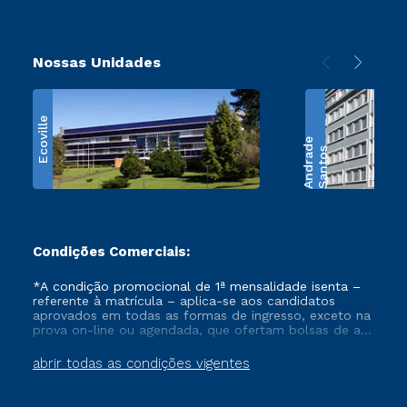
Nossas Unidades
Ecoville
e
S
a
n
t
o
s
A
n
d
r
a
d
Condições Comerciais:
*A condição promocional de 1ª mensalidade isenta –
referente à matrícula – aplica-se aos candidatos
aprovados em todas as formas de ingresso, exceto na
prova on-line ou agendada, que ofertam bolsas de até
50% de desconto, ambos ingressantes no semestre
vigente, que ainda não tenham efetivado e/ou não
abrir todas as condições vigentes
tenham cancelado ou trancado sua matrícula em uma
das Instituições da Cruzeiro do Sul Educacional, no
período de um ano. Tais condições não se aplicam