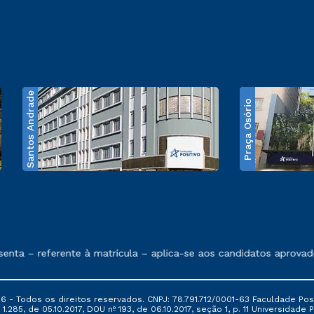
Santos Andrade
Praça Osório
e exposto no contrato de prestação de serviços
nta – referente à matrícula – aplica-se aos candidatos aprovado
6 - Todos os direitos reservados. CNPJ: 78.791.712/0001-63 Faculdade Posi
.285, de 05.10.2017, DOU nº 193, de 06.10.2017, seção 1, p. 11 Universidade P