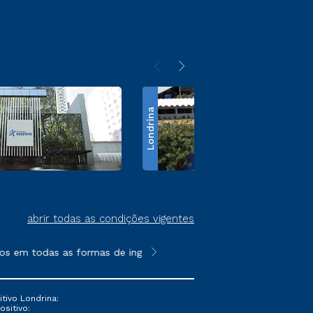
Londrina
abrir todas as condições vigentes
s em todas as formas de ingresso, exceto na prova on-line ou a
**Semipresencial é um formato do E
tivo Londrina:
ositivo: