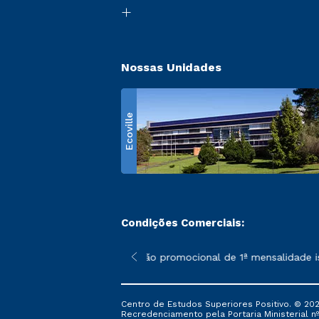
Nossas Unidades
Ecoville
Condições Comerciais:
 poderão sofrer alterações nos períodos de rematrícula conform
*A condição promocional de 1ª mensalidade ise
Centro de Estudos Superiores Positivo. © 202
Recredenciamento pela Portaria Ministerial nº 1