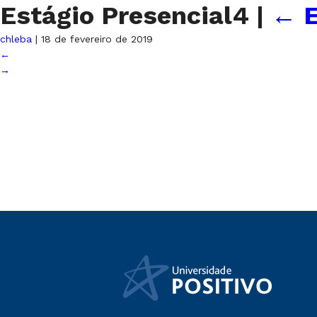
Estágio Presencial4
|
←
E
chleba
|
18 de fevereiro de 2019
←
→