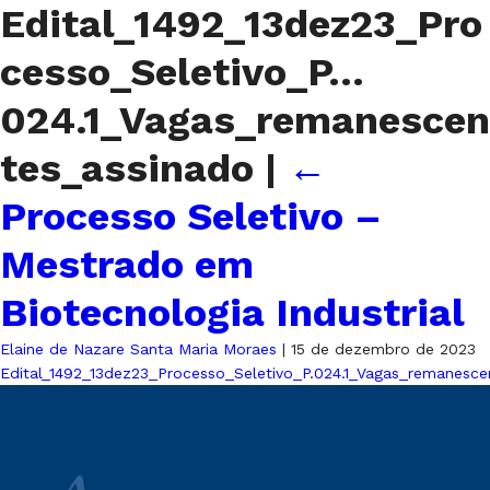
Edital_1492_13dez23_Pro
cesso_Seletivo_P…
024.1_Vagas_remanescen
tes_assinado
|
←
Processo Seletivo –
Mestrado em
Biotecnologia Industrial
Elaine de Nazare Santa Maria Moraes
|
15 de dezembro de 2023
Edital_1492_13dez23_Processo_Seletivo_P.024.1_Vagas_remanesce