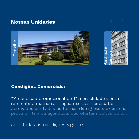
Nossas Unidades
Ecoville
e
S
a
n
t
o
s
A
n
d
r
a
d
Condições Comerciais:
*A condição promocional de 1ª mensalidade isenta –
referente à matrícula – aplica-se aos candidatos
aprovados em todas as formas de ingresso, exceto na
prova on-line ou agendada, que ofertam bolsas de até
50% de desconto, ambos ingressantes no semestre
vigente, que ainda não tenham efetivado e/ou não
abrir todas as condições vigentes
tenham cancelado ou trancado sua matrícula em uma
das Instituições da Cruzeiro do Sul Educacional, no
período de um ano. Tais condições não se aplicam