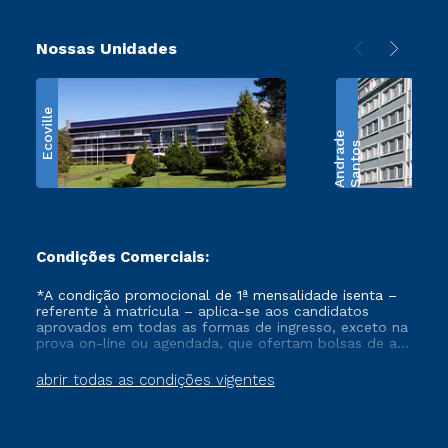
Nossas Unidades
Ecoville
e
S
a
n
t
o
s
A
n
d
r
a
d
Condições Comerciais:
*A condição promocional de 1ª mensalidade isenta –
referente à matrícula – aplica-se aos candidatos
aprovados em todas as formas de ingresso, exceto na
prova on-line ou agendada, que ofertam bolsas de até
50% de desconto, ambos ingressantes no semestre
vigente, que ainda não tenham efetivado e/ou não
abrir todas as condições vigentes
tenham cancelado ou trancado sua matrícula em uma
das Instituições da Cruzeiro do Sul Educacional, no
período de um ano. Tais condições não se aplicam
aos cursos de Medicina, e também para matriculados