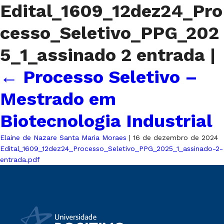
Edital_1609_12dez24_Pro
cesso_Seletivo_PPG_202
5_1_assinado 2 entrada
|
←
Processo Seletivo –
Mestrado em
Biotecnologia Industrial
Elaine de Nazare Santa Maria Moraes
|
16 de dezembro de 2024
Edital_1609_12dez24_Processo_Seletivo_PPG_2025_1_assinado-2-
entrada.pdf