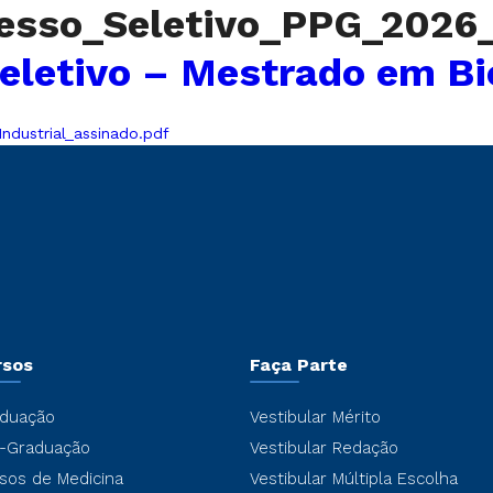
esso_Seletivo_PPG_2026_
eletivo – Mestrado em Bio
ndustrial_assinado.pdf
rsos
Faça Parte
duação
Vestibular Mérito
-Graduação
Vestibular Redação
sos de Medicina
Vestibular Múltipla Escolha