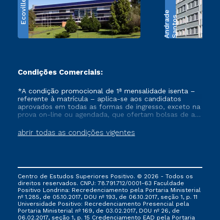
Ecoville
e
S
a
n
t
o
s
A
n
d
r
a
d
Condições Comerciais:
*A condição promocional de 1ª mensalidade isenta –
referente à matrícula – aplica-se aos candidatos
aprovados em todas as formas de ingresso, exceto na
prova on-line ou agendada, que ofertam bolsas de até
50% de desconto, ambos ingressantes no semestre
vigente, que ainda não tenham efetivado e/ou não
abrir todas as condições vigentes
tenham cancelado ou trancado sua matrícula em uma
das Instituições da Cruzeiro do Sul Educacional, no
período de um ano. Tais condições não se aplicam
aos cursos de Medicina, e também para matriculados
via FIES, Prouni e outros programas governamentais, e
Centro de Estudos Superiores Positivo. © 2026 - Todos os
não se acumula com nenhuma outra campanha
direitos reservados. CNPJ: 78.791.712/0001-63 Faculdade
ofertada pela Instituição.
Positivo Londrina: Recredenciamento pela Portaria Ministerial
nº 1.285, de 05.10.2017, DOU nº 193, de 06.10.2017, seção 1, p. 11
Universidade Positivo: Recredenciamento Presencial ​pela
Portaria Ministerial nº 169, de 03.02.2017, DOU nº 26, de
06.02.2017, seção 1, p. 15 Credenciamento EAD pela Portaria