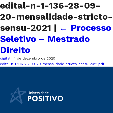
edital-n-1-136-28-09-
20-mensalidade-stricto-
sensu-2021
|
←
Processo
Seletivo – Mestrado
Direito
digital
|
4 de dezembro de 2020
edital-n-1-136-28-09-20-mensalidade-stricto-sensu-2021.pdf