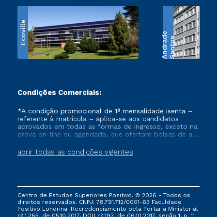
Ecoville
e
S
a
n
t
o
s
A
n
d
r
a
d
Condições Comerciais:
*A condição promocional de 1ª mensalidade isenta –
referente à matrícula – aplica-se aos candidatos
aprovados em todas as formas de ingresso, exceto na
prova on-line ou agendada, que ofertam bolsas de até
50% de desconto, ambos ingressantes no semestre
vigente, que ainda não tenham efetivado e/ou não
abrir todas as condições vigentes
tenham cancelado ou trancado sua matrícula em uma
das Instituições da Cruzeiro do Sul Educacional, no
período de um ano. Tais condições não se aplicam
aos cursos de Medicina, e também para matriculados
via FIES, Prouni e outros programas governamentais, e
Centro de Estudos Superiores Positivo. © 2026 - Todos os
não se acumula com nenhuma outra campanha
direitos reservados. CNPJ: 78.791.712/0001-63 Faculdade
ofertada pela Instituição.
Positivo Londrina: Recredenciamento pela Portaria Ministerial
nº 1.285, de 05.10.2017, DOU nº 193, de 06.10.2017, seção 1, p. 11