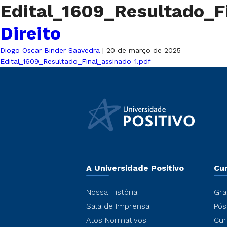
Edital_1609_Resultado_F
Direito
Diogo Oscar Binder Saavedra
|
20 de março de 2025
Edital_1609_Resultado_Final_assinado-1.pdf
A Universidade Positivo
Cu
Nossa História
Gra
Sala de Imprensa
Pós
Atos Normativos
Cur