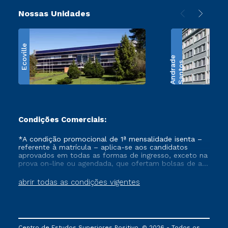
Nossas Unidades
Ecoville
e
S
a
n
t
o
s
A
n
d
r
a
d
Condições Comerciais:
*A condição promocional de 1ª mensalidade isenta –
referente à matrícula – aplica-se aos candidatos
aprovados em todas as formas de ingresso, exceto na
prova on-line ou agendada, que ofertam bolsas de até
50% de desconto, ambos ingressantes no semestre
vigente, que ainda não tenham efetivado e/ou não
abrir todas as condições vigentes
tenham cancelado ou trancado sua matrícula em uma
das Instituições da Cruzeiro do Sul Educacional, no
período de um ano. Tais condições não se aplicam
aos cursos de Medicina, e também para matriculados
via FIES, Prouni e outros programas governamentais, e
Centro de Estudos Superiores Positivo. © 2026 - Todos os