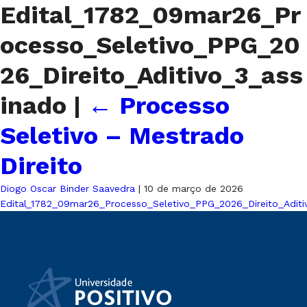
Edital_1782_09mar26_Pr
ocesso_Seletivo_PPG_20
26_Direito_Aditivo_3_ass
inado
|
←
Processo
Seletivo – Mestrado
Direito
Diogo Oscar Binder Saavedra
|
10 de março de 2026
Edital_1782_09mar26_Processo_Seletivo_PPG_2026_Direito_Aditi