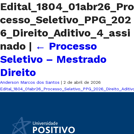
Edital_1804_01abr26_Pro
cesso_Seletivo_PPG_202
6_Direito_Aditivo_4_assi
nado
|
←
Processo
Seletivo – Mestrado
Direito
Anderson Marcos dos Santos
|
2 de abril de 2026
Edital_1804_01abr26_Processo_Seletivo_PPG_2026_Direito_Aditiv