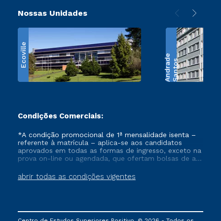
Nossas Unidades
Ecoville
e
S
a
n
t
o
s
A
n
d
r
a
d
Condições Comerciais:
*A condição promocional de 1ª mensalidade isenta –
referente à matrícula – aplica-se aos candidatos
aprovados em todas as formas de ingresso, exceto na
prova on-line ou agendada, que ofertam bolsas de até
50% de desconto, ambos ingressantes no semestre
vigente, que ainda não tenham efetivado e/ou não
abrir todas as condições vigentes
tenham cancelado ou trancado sua matrícula em uma
das Instituições da Cruzeiro do Sul Educacional, no
período de um ano. Tais condições não se aplicam
aos cursos de Medicina, e também para matriculados
via FIES, Prouni e outros programas governamentais, e
Centro de Estudos Superiores Positivo. © 2026 - Todos os