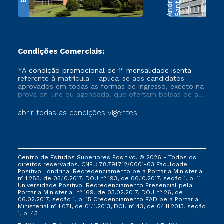
e
S
a
n
t
o
s
A
n
d
r
a
d
Condições Comerciais:
*A condição promocional de 1ª mensalidade isenta –
referente à matrícula – aplica-se aos candidatos
aprovados em todas as formas de ingresso, exceto na
prova on-line ou agendada, que ofertam bolsas de até
50% de desconto, ambos ingressantes no semestre
vigente, que ainda não tenham efetivado e/ou não
abrir todas as condições vigentes
tenham cancelado ou trancado sua matrícula em uma
das Instituições da Cruzeiro do Sul Educacional, no
período de um ano. Tais condições não se aplicam
aos cursos de Medicina, e também para matriculados
via FIES, Prouni e outros programas governamentais, e
Centro de Estudos Superiores Positivo. © 2026 - Todos os
não se acumula com nenhuma outra campanha
direitos reservados. CNPJ: 78.791.712/0001-63 Faculdade
ofertada pela Instituição.
Positivo Londrina: Recredenciamento pela Portaria Ministerial
nº 1.285, de 05.10.2017, DOU nº 193, de 06.10.2017, seção 1, p. 11
Universidade Positivo: Recredenciamento Presencial ​pela
Portaria Ministerial nº 169, de 03.02.2017, DOU nº 26, de
06.02.2017, seção 1, p. 15 Credenciamento EAD pela Portaria
Ministerial nº 1.071, de 01.11.2013, DOU nº 43, de 04.11.2013, seção
1, p. 43