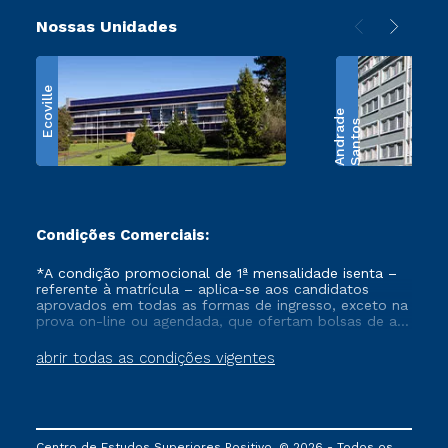
Nossas Unidades
Ecoville
e
S
a
n
t
o
s
A
n
d
r
a
d
Condições Comerciais:
*A condição promocional de 1ª mensalidade isenta –
referente à matrícula – aplica-se aos candidatos
aprovados em todas as formas de ingresso, exceto na
prova on-line ou agendada, que ofertam bolsas de até
50% de desconto, ambos ingressantes no semestre
vigente, que ainda não tenham efetivado e/ou não
abrir todas as condições vigentes
tenham cancelado ou trancado sua matrícula em uma
das Instituições da Cruzeiro do Sul Educacional, no
período de um ano. Tais condições não se aplicam
aos cursos de Medicina, e também para matriculados
via FIES, Prouni e outros programas governamentais, e
Centro de Estudos Superiores Positivo. © 2026 - Todos os