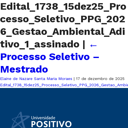
Edital_1738_15dez25_Pro
cesso_Seletivo_PPG_202
6_Gestao_Ambiental_Adi
tivo_1_assinado
|
←
Processo Seletivo –
Mestrado
Elaine de Nazare Santa Maria Moraes
|
17 de dezembro de 2025
Edital_1738_15dez25_Processo_Seletivo_PPG_2026_Gestao_Ambien