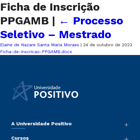
Ficha de Inscrição
PPGAMB
|
←
Processo
Seletivo – Mestrado
Elaine de Nazare Santa Maria Moraes
|
24 de outubro de 2023
Ficha-de-Inscricao-PPGAMB.docx
A Universidade Positivo
Nossa História
Cursos