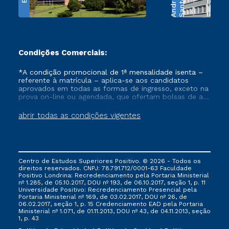
e
S
a
n
t
o
s
A
n
d
r
a
d
Condições Comerciais:
*A condição promocional de 1ª mensalidade isenta –
referente à matrícula – aplica-se aos candidatos
aprovados em todas as formas de ingresso, exceto na
prova on-line ou agendada, que ofertam bolsas de até
50% de desconto, ambos ingressantes no semestre
vigente, que ainda não tenham efetivado e/ou não
abrir todas as condições vigentes
tenham cancelado ou trancado sua matrícula em uma
das Instituições da Cruzeiro do Sul Educacional, no
período de um ano. Tais condições não se aplicam
aos cursos de Medicina, e também para matriculados
via FIES, Prouni e outros programas governamentais, e
Centro de Estudos Superiores Positivo. © 2026 - Todos os
não se acumula com nenhuma outra campanha
direitos reservados. CNPJ: 78.791.712/0001-63 Faculdade
ofertada pela Instituição.
Positivo Londrina: Recredenciamento pela Portaria Ministerial
nº 1.285, de 05.10.2017, DOU nº 193, de 06.10.2017, seção 1, p. 11
Universidade Positivo: Recredenciamento Presencial ​pela
Portaria Ministerial nº 169, de 03.02.2017, DOU nº 26, de
06.02.2017, seção 1, p. 15 Credenciamento EAD pela Portaria
Ministerial nº 1.071, de 01.11.2013, DOU nº 43, de 04.11.2013, seção
1, p. 43