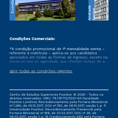
Ecoville
e
S
a
n
t
o
s
A
n
d
r
a
d
Condições Comerciais:
*A condição promocional de 1ª mensalidade isenta –
referente à matrícula – aplica-se aos candidatos
aprovados em todas as formas de ingresso, exceto na
prova on-line ou agendada, que ofertam bolsas de até
50% de desconto, ambos ingressantes no semestre
vigente, que ainda não tenham efetivado e/ou não
abrir todas as condições vigentes
tenham cancelado ou trancado sua matrícula em uma
das Instituições da Cruzeiro do Sul Educacional, no
período de um ano. Tais condições não se aplicam
aos cursos de Medicina, e também para matriculados
via FIES, Prouni e outros programas governamentais, e
Centro de Estudos Superiores Positivo. © 2026 - Todos os
não se acumula com nenhuma outra campanha
direitos reservados. CNPJ: 78.791.712/0001-63 Faculdade
ofertada pela Instituição.
Positivo Londrina: Recredenciamento pela Portaria Ministerial
nº 1.285, de 05.10.2017, DOU nº 193, de 06.10.2017, seção 1, p. 11
Universidade Positivo: Recredenciamento Presencial ​pela
Portaria Ministerial nº 169, de 03.02.2017, DOU nº 26, de
06.02.2017, seção 1, p. 15 Credenciamento EAD pela Portaria