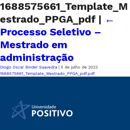
1688575661_Template_M
estrado_PPGA_pdf
|
←
Processo Seletivo –
Mestrado em
administração
Diogo Oscar Binder Saavedra
|
5 de julho de 2023
1688575661_Template_Mestrado_PPGA_pdf.pdf