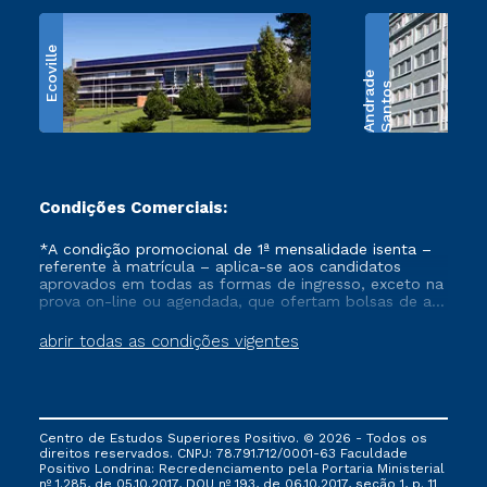
Ecoville
e
S
a
n
t
o
s
A
n
d
r
a
d
Condições Comerciais:
*A condição promocional de 1ª mensalidade isenta –
referente à matrícula – aplica-se aos candidatos
aprovados em todas as formas de ingresso, exceto na
prova on-line ou agendada, que ofertam bolsas de até
50% de desconto, ambos ingressantes no semestre
vigente, que ainda não tenham efetivado e/ou não
abrir todas as condições vigentes
tenham cancelado ou trancado sua matrícula em uma
das Instituições da Cruzeiro do Sul Educacional, no
período de um ano. Tais condições não se aplicam
aos cursos de Medicina, e também para matriculados
via FIES, Prouni e outros programas governamentais, e
Centro de Estudos Superiores Positivo. © 2026 - Todos os
não se acumula com nenhuma outra campanha
direitos reservados. CNPJ: 78.791.712/0001-63 Faculdade
ofertada pela Instituição.
Positivo Londrina: Recredenciamento pela Portaria Ministerial
nº 1.285, de 05.10.2017, DOU nº 193, de 06.10.2017, seção 1, p. 11