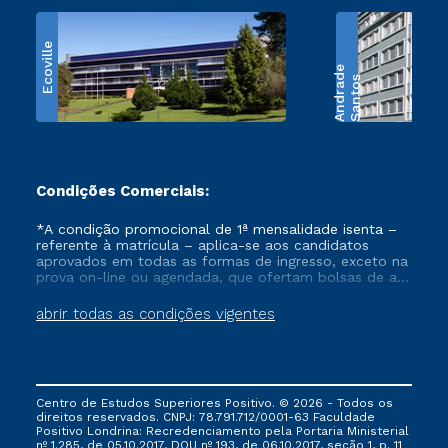
Ecoville
e
S
a
n
t
o
s
A
n
d
r
a
d
Condições Comerciais:
*A condição promocional de 1ª mensalidade isenta –
referente à matrícula – aplica-se aos candidatos
aprovados em todas as formas de ingresso, exceto na
prova on-line ou agendada, que ofertam bolsas de até
50% de desconto, ambos ingressantes no semestre
vigente, que ainda não tenham efetivado e/ou não
abrir todas as condições vigentes
tenham cancelado ou trancado sua matrícula em uma
das Instituições da Cruzeiro do Sul Educacional, no
período de um ano. Tais condições não se aplicam
aos cursos de Medicina, e também para matriculados
via FIES, Prouni e outros programas governamentais, e
Centro de Estudos Superiores Positivo. © 2026 - Todos os
não se acumula com nenhuma outra campanha
direitos reservados. CNPJ: 78.791.712/0001-63 Faculdade
ofertada pela Instituição.
Positivo Londrina: Recredenciamento pela Portaria Ministerial
nº 1.285, de 05.10.2017, DOU nº 193, de 06.10.2017, seção 1, p. 11