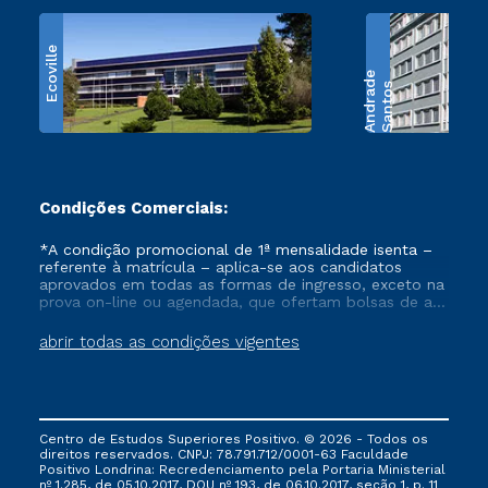
Ecoville
e
S
a
n
t
o
s
A
n
d
r
a
d
Condições Comerciais:
*A condição promocional de 1ª mensalidade isenta –
referente à matrícula – aplica-se aos candidatos
aprovados em todas as formas de ingresso, exceto na
prova on-line ou agendada, que ofertam bolsas de até
50% de desconto, ambos ingressantes no semestre
vigente, que ainda não tenham efetivado e/ou não
abrir todas as condições vigentes
tenham cancelado ou trancado sua matrícula em uma
das Instituições da Cruzeiro do Sul Educacional, no
período de um ano. Tais condições não se aplicam
aos cursos de Medicina, e também para matriculados
via FIES, Prouni e outros programas governamentais, e
Centro de Estudos Superiores Positivo. © 2026 - Todos os
não se acumula com nenhuma outra campanha
direitos reservados. CNPJ: 78.791.712/0001-63 Faculdade
ofertada pela Instituição.
Positivo Londrina: Recredenciamento pela Portaria Ministerial
nº 1.285, de 05.10.2017, DOU nº 193, de 06.10.2017, seção 1, p. 11