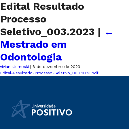
Edital Resultado
Processo
Seletivo_003.2023
|
←
Mestrado em
Odontologia
viviane.ternoski
|
8 de dezembro de 2023
Edital-Resultado-Processo-Seletivo_003.2023.pdf