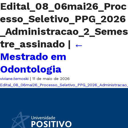
Edital_08_06mai26_Proc
esso_Seletivo_PPG_2026
_Administracao_2_Semes
tre_assinado
|
←
Mestrado em
Odontologia
viviane.ternoski
|
11 de maio de 2026
Edital_08_06mai26_Processo_Seletivo_PPG_2026_Administracao