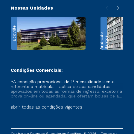
Nossas Unidades
Ecoville
e
S
a
n
t
o
s
A
n
d
r
a
d
Condições Comerciais:
*A condição promocional de 1ª mensalidade isenta –
referente à matrícula – aplica-se aos candidatos
aprovados em todas as formas de ingresso, exceto na
prova on-line ou agendada, que ofertam bolsas de até
50% de desconto, ambos ingressantes no semestre
vigente, que ainda não tenham efetivado e/ou não
abrir todas as condições vigentes
tenham cancelado ou trancado sua matrícula em uma
das Instituições da Cruzeiro do Sul Educacional, no
período de um ano. Tais condições não se aplicam
aos cursos de Medicina, e também para matriculados
via FIES, Prouni e outros programas governamentais, e
Centro de Estudos Superiores Positivo. © 2026 - Todos os