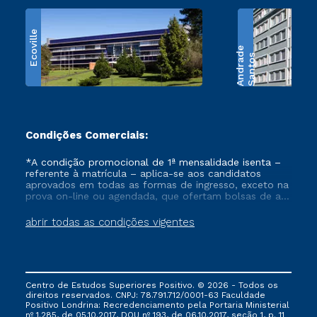
Ecoville
e
S
a
n
t
o
s
A
n
d
r
a
d
Condições Comerciais:
*A condição promocional de 1ª mensalidade isenta –
referente à matrícula – aplica-se aos candidatos
aprovados em todas as formas de ingresso, exceto na
prova on-line ou agendada, que ofertam bolsas de até
50% de desconto, ambos ingressantes no semestre
vigente, que ainda não tenham efetivado e/ou não
abrir todas as condições vigentes
tenham cancelado ou trancado sua matrícula em uma
das Instituições da Cruzeiro do Sul Educacional, no
período de um ano. Tais condições não se aplicam
aos cursos de Medicina, e também para matriculados
via FIES, Prouni e outros programas governamentais, e
Centro de Estudos Superiores Positivo. © 2026 - Todos os
não se acumula com nenhuma outra campanha
direitos reservados. CNPJ: 78.791.712/0001-63 Faculdade
ofertada pela Instituição.
Positivo Londrina: Recredenciamento pela Portaria Ministerial
nº 1.285, de 05.10.2017, DOU nº 193, de 06.10.2017, seção 1, p. 11