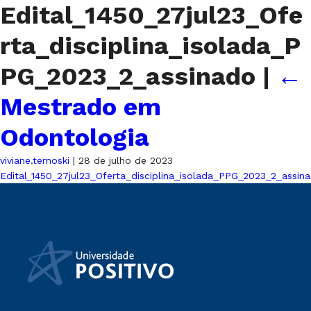
Edital_1450_27jul23_Ofe
rta_disciplina_isolada_P
PG_2023_2_assinado
|
←
Mestrado em
Odontologia
viviane.ternoski
|
28 de julho de 2023
Edital_1450_27jul23_Oferta_disciplina_isolada_PPG_2023_2_assin