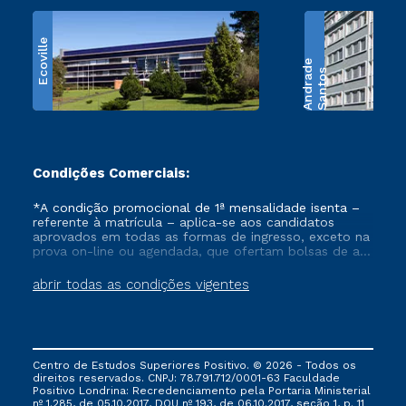
Ecoville
e
S
a
n
t
o
s
A
n
d
r
a
d
Condições Comerciais:
*A condição promocional de 1ª mensalidade isenta –
referente à matrícula – aplica-se aos candidatos
aprovados em todas as formas de ingresso, exceto na
prova on-line ou agendada, que ofertam bolsas de até
50% de desconto, ambos ingressantes no semestre
vigente, que ainda não tenham efetivado e/ou não
abrir todas as condições vigentes
tenham cancelado ou trancado sua matrícula em uma
das Instituições da Cruzeiro do Sul Educacional, no
período de um ano. Tais condições não se aplicam
aos cursos de Medicina, e também para matriculados
via FIES, Prouni e outros programas governamentais, e
Centro de Estudos Superiores Positivo. © 2026 - Todos os
não se acumula com nenhuma outra campanha
direitos reservados. CNPJ: 78.791.712/0001-63 Faculdade
ofertada pela Instituição.
Positivo Londrina: Recredenciamento pela Portaria Ministerial
nº 1.285, de 05.10.2017, DOU nº 193, de 06.10.2017, seção 1, p. 11