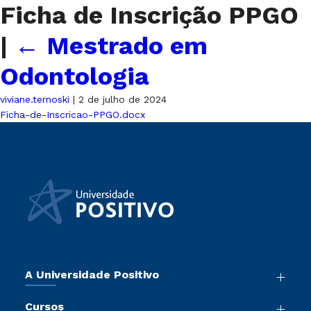
Ficha de Inscrição PPGO
|
←
Mestrado em
Odontologia
viviane.ternoski
|
2 de julho de 2024
Ficha-de-Inscricao-PPGO.docx
A Universidade Positivo
Nossa História
Cursos