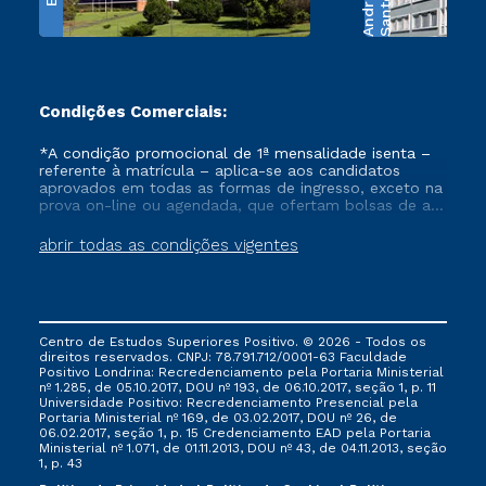
e
S
a
n
t
o
s
A
n
d
r
a
d
Condições Comerciais:
*A condição promocional de 1ª mensalidade isenta –
referente à matrícula – aplica-se aos candidatos
aprovados em todas as formas de ingresso, exceto na
prova on-line ou agendada, que ofertam bolsas de até
50% de desconto, ambos ingressantes no semestre
vigente, que ainda não tenham efetivado e/ou não
abrir todas as condições vigentes
tenham cancelado ou trancado sua matrícula em uma
das Instituições da Cruzeiro do Sul Educacional, no
período de um ano. Tais condições não se aplicam
aos cursos de Medicina, e também para matriculados
via FIES, Prouni e outros programas governamentais, e
Centro de Estudos Superiores Positivo. © 2026 - Todos os
não se acumula com nenhuma outra campanha
direitos reservados. CNPJ: 78.791.712/0001-63 Faculdade
ofertada pela Instituição.
Positivo Londrina: Recredenciamento pela Portaria Ministerial
nº 1.285, de 05.10.2017, DOU nº 193, de 06.10.2017, seção 1, p. 11
Universidade Positivo: Recredenciamento Presencial ​pela
Portaria Ministerial nº 169, de 03.02.2017, DOU nº 26, de
06.02.2017, seção 1, p. 15 Credenciamento EAD pela Portaria
Ministerial nº 1.071, de 01.11.2013, DOU nº 43, de 04.11.2013, seção
1, p. 43