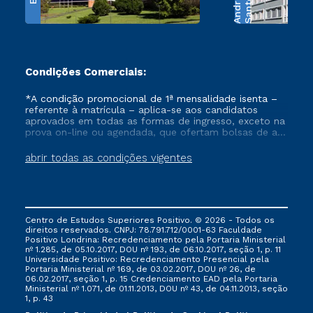
e
S
a
n
t
o
s
A
n
d
r
a
d
Condições Comerciais:
*A condição promocional de 1ª mensalidade isenta –
referente à matrícula – aplica-se aos candidatos
aprovados em todas as formas de ingresso, exceto na
prova on-line ou agendada, que ofertam bolsas de até
50% de desconto, ambos ingressantes no semestre
vigente, que ainda não tenham efetivado e/ou não
abrir todas as condições vigentes
tenham cancelado ou trancado sua matrícula em uma
das Instituições da Cruzeiro do Sul Educacional, no
período de um ano. Tais condições não se aplicam
aos cursos de Medicina, e também para matriculados
via FIES, Prouni e outros programas governamentais, e
Centro de Estudos Superiores Positivo. © 2026 - Todos os
não se acumula com nenhuma outra campanha
direitos reservados. CNPJ: 78.791.712/0001-63 Faculdade
ofertada pela Instituição.
Positivo Londrina: Recredenciamento pela Portaria Ministerial
nº 1.285, de 05.10.2017, DOU nº 193, de 06.10.2017, seção 1, p. 11
Universidade Positivo: Recredenciamento Presencial ​pela
Portaria Ministerial nº 169, de 03.02.2017, DOU nº 26, de
06.02.2017, seção 1, p. 15 Credenciamento EAD pela Portaria
Ministerial nº 1.071, de 01.11.2013, DOU nº 43, de 04.11.2013, seção
1, p. 43