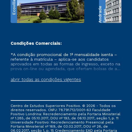
Ecoville
e
S
a
n
t
o
s
A
n
d
r
a
d
Condições Comerciais:
*A condição promocional de 1ª mensalidade isenta –
referente à matrícula – aplica-se aos candidatos
aprovados em todas as formas de ingresso, exceto na
prova on-line ou agendada, que ofertam bolsas de até
50% de desconto, ambos ingressantes no semestre
vigente, que ainda não tenham efetivado e/ou não
abrir todas as condições vigentes
tenham cancelado ou trancado sua matrícula em uma
das Instituições da Cruzeiro do Sul Educacional, no
período de um ano. Tais condições não se aplicam
aos cursos de Medicina, e também para matriculados
via FIES, Prouni e outros programas governamentais, e
Centro de Estudos Superiores Positivo. © 2026 - Todos os
não se acumula com nenhuma outra campanha
direitos reservados. CNPJ: 78.791.712/0001-63 Faculdade
ofertada pela Instituição.
Positivo Londrina: Recredenciamento pela Portaria Ministerial
nº 1.285, de 05.10.2017, DOU nº 193, de 06.10.2017, seção 1, p. 11
Universidade Positivo: Recredenciamento Presencial ​pela
Portaria Ministerial nº 169, de 03.02.2017, DOU nº 26, de
06.02.2017, seção 1, p. 15 Credenciamento EAD pela Portaria