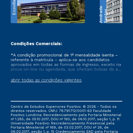
Ecoville
e
S
a
n
t
o
s
A
n
d
r
a
d
Condições Comerciais:
*A condição promocional de 1ª mensalidade isenta –
referente à matrícula – aplica-se aos candidatos
aprovados em todas as formas de ingresso, exceto na
prova on-line ou agendada, que ofertam bolsas de até
50% de desconto, ambos ingressantes no semestre
vigente, que ainda não tenham efetivado e/ou não
abrir todas as condições vigentes
tenham cancelado ou trancado sua matrícula em uma
das Instituições da Cruzeiro do Sul Educacional, no
período de um ano. Tais condições não se aplicam
aos cursos de Medicina, e também para matriculados
via FIES, Prouni e outros programas governamentais, e
Centro de Estudos Superiores Positivo. © 2026 - Todos os
não se acumula com nenhuma outra campanha
direitos reservados. CNPJ: 78.791.712/0001-63 Faculdade
ofertada pela Instituição.
Positivo Londrina: Recredenciamento pela Portaria Ministerial
nº 1.285, de 05.10.2017, DOU nº 193, de 06.10.2017, seção 1, p. 11
Universidade Positivo: Recredenciamento Presencial ​pela
Portaria Ministerial nº 169, de 03.02.2017, DOU nº 26, de
06.02.2017, seção 1, p. 15 Credenciamento EAD pela Portaria