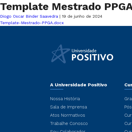
Template Mestrado PPG
Diogo Oscar Binder Saavedra
|
19 de junho de 2024
Template-Mestrado-PPGA.docx
A Universidade Positivo
Cu
Nossa História
Gra
Sala de Imprensa
Pós
Atos Normativos
Cur
Trabalhe Conosco
Cur
Sou Colaborador
Cur