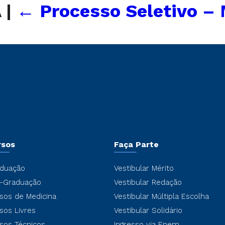
A
|
←
Processo Seletivo –
rsos
Faça Parte
duação
Vestibular Mérito
-Graduação
Vestibular Redação
sos de Medicina
Vestibular Múltipla Escolha
sos Livres
Vestibular Solidário
sos Técnicos
Ingresso via Enem