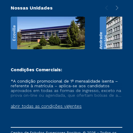
Nossas Unidades
Ecoville
e
S
a
n
t
o
s
A
n
d
r
a
d
Condições Comerciais:
*A condição promocional de 1ª mensalidade isenta –
referente à matrícula – aplica-se aos candidatos
aprovados em todas as formas de ingresso, exceto na
prova on-line ou agendada, que ofertam bolsas de até
50% de desconto, ambos ingressantes no semestre
vigente, que ainda não tenham efetivado e/ou não
abrir todas as condições vigentes
tenham cancelado ou trancado sua matrícula em uma
das Instituições da Cruzeiro do Sul Educacional, no
período de um ano. Tais condições não se aplicam
aos cursos de Medicina, e também para matriculados
via FIES, Prouni e outros programas governamentais, e
Centro de Estudos Superiores Positivo. © 2026 - Todos os