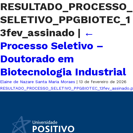
RESULTADO_PROCESSO_
SELETIVO_PPGBIOTEC_1
3fev_assinado
|
←
Processo Seletivo –
Doutorado em
Biotecnologia Industrial
Elaine de Nazare Santa Maria Moraes
|
13 de fevereiro de 2026
RESULTADO_PROCESSO_SELETIVO_PPGBIOTEC_13fev_assinado.p