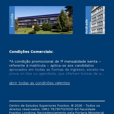
Ecoville
e
S
a
n
t
o
s
A
n
d
r
a
d
Condições Comerciais:
*A condição promocional de 1ª mensalidade isenta –
referente à matrícula – aplica-se aos candidatos
aprovados em todas as formas de ingresso, exceto na
prova on-line ou agendada, que ofertam bolsas de até
50% de desconto, ambos ingressantes no semestre
vigente, que ainda não tenham efetivado e/ou não
abrir todas as condições vigentes
tenham cancelado ou trancado sua matrícula em uma
das Instituições da Cruzeiro do Sul Educacional, no
período de um ano. Tais condições não se aplicam
aos cursos de Medicina, e também para matriculados
via FIES, Prouni e outros programas governamentais, e
Centro de Estudos Superiores Positivo. © 2026 - Todos os
não se acumula com nenhuma outra campanha
direitos reservados. CNPJ: 78.791.712/0001-63 Faculdade
ofertada pela Instituição.
Positivo Londrina: Recredenciamento pela Portaria Ministerial