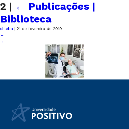
2
|
←
Publicações |
Biblioteca
chleba
|
21 de fevereiro de 2019
←
→