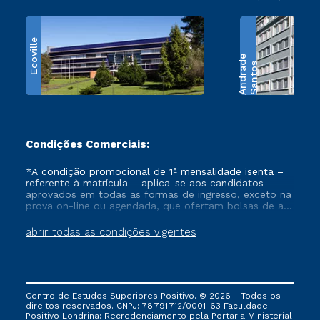
Ecoville
e
S
a
n
t
o
s
A
n
d
r
a
d
Condições Comerciais:
*A condição promocional de 1ª mensalidade isenta –
referente à matrícula – aplica-se aos candidatos
aprovados em todas as formas de ingresso, exceto na
prova on-line ou agendada, que ofertam bolsas de até
50% de desconto, ambos ingressantes no semestre
vigente, que ainda não tenham efetivado e/ou não
abrir todas as condições vigentes
tenham cancelado ou trancado sua matrícula em uma
das Instituições da Cruzeiro do Sul Educacional, no
período de um ano. Tais condições não se aplicam
aos cursos de Medicina, e também para matriculados
via FIES, Prouni e outros programas governamentais, e
Centro de Estudos Superiores Positivo. © 2026 - Todos os
não se acumula com nenhuma outra campanha
direitos reservados. CNPJ: 78.791.712/0001-63 Faculdade
ofertada pela Instituição.
Positivo Londrina: Recredenciamento pela Portaria Ministerial