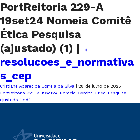
PortReitoria 229-A
19set24 Nomeia Comitê
Ética Pesquisa
(ajustado) (1)
|
←
resolucoes_e_normativa
s_cep
Cristiane Aparecida Correia da Silva
|
28 de julho de 2025
PortReitoria-229-A-19set24-Nomeia-Comite-Etica-Pesquisa-
ajustado-1.pdf