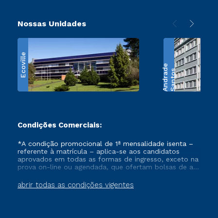
Nossas Unidades
Ecoville
e
S
a
n
t
o
s
A
n
d
r
a
d
Condições Comerciais:
*A condição promocional de 1ª mensalidade isenta –
referente à matrícula – aplica-se aos candidatos
aprovados em todas as formas de ingresso, exceto na
prova on-line ou agendada, que ofertam bolsas de até
50% de desconto, ambos ingressantes no semestre
vigente, que ainda não tenham efetivado e/ou não
abrir todas as condições vigentes
tenham cancelado ou trancado sua matrícula em uma
das Instituições da Cruzeiro do Sul Educacional, no
período de um ano. Tais condições não se aplicam
aos cursos de Medicina, e também para matriculados