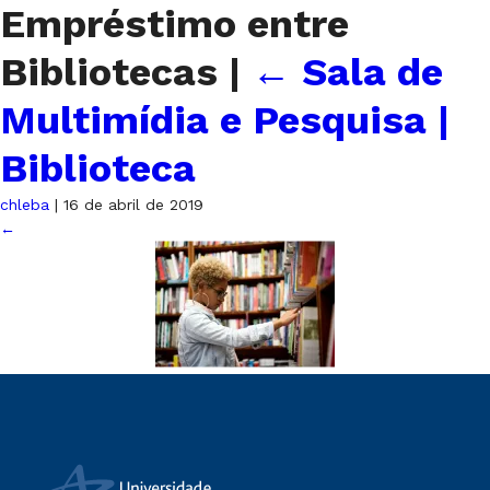
Empréstimo entre
Bibliotecas
|
←
Sala de
Multimídia e Pesquisa |
Biblioteca
chleba
|
16 de abril de 2019
←