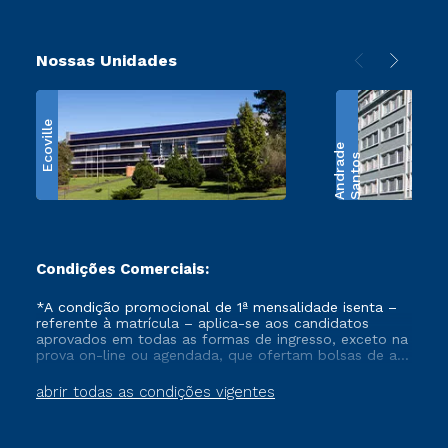
Nossas Unidades
Ecoville
e
S
a
n
t
o
s
A
n
d
r
a
d
Condições Comerciais:
*A condição promocional de 1ª mensalidade isenta –
referente à matrícula – aplica-se aos candidatos
aprovados em todas as formas de ingresso, exceto na
prova on-line ou agendada, que ofertam bolsas de até
50% de desconto, ambos ingressantes no semestre
vigente, que ainda não tenham efetivado e/ou não
abrir todas as condições vigentes
tenham cancelado ou trancado sua matrícula em uma
das Instituições da Cruzeiro do Sul Educacional, no
período de um ano. Tais condições não se aplicam