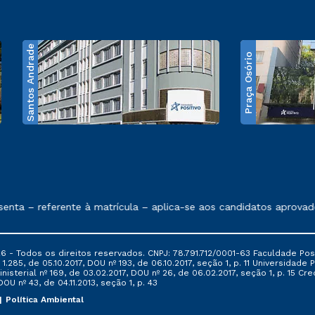
Santos Andrade
Praça Osório
e exposto no contrato de prestação de serviços
nta – referente à matrícula – aplica-se aos candidatos aprovado
6 - Todos os direitos reservados. CNPJ: 78.791.712/0001-63 Faculdade Posi
.285, de 05.10.2017, DOU nº 193, de 06.10.2017, seção 1, p. 11 Universidade P
nisterial nº 169, de 03.02.2017, DOU nº 26, de 06.02.2017, seção 1, p. 15 
 DOU nº 43, de 04.11.2013, seção 1, p. 43
Política Ambiental