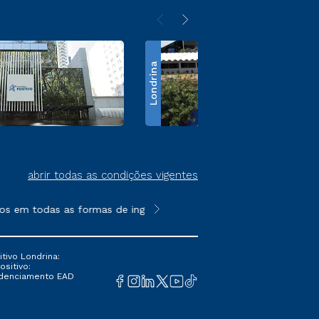
Londrina
abrir todas as condições vigentes
s em todas as formas de ingresso, exceto na prova on-line ou a
**Semipresencial é um formato do E
tivo Londrina:
ositivo:
Credenciamento EAD