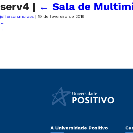
serv4
|
←
Sala de Multimí
jefferson.moraes
|
19 de fevereiro de 2019
←
→
A Universidade Positivo
Cu