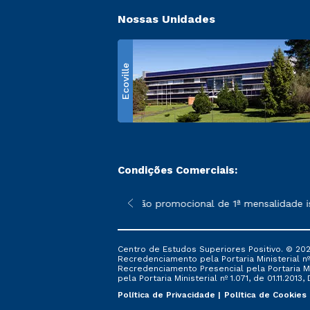
Nossas Unidades
Ecoville
Condições Comerciais:
 poderão sofrer alterações nos períodos de rematrícula conform
*A condição promocional de 1ª mensalidade ise
Centro de Estudos Superiores Positivo. © 202
Recredenciamento pela Portaria Ministerial nº 1
Recredenciamento Presencial ​pela Portaria Mi
pela Portaria Ministerial nº 1.071, de 01.11.2013,
Política de Privacidade
Política de Cookies