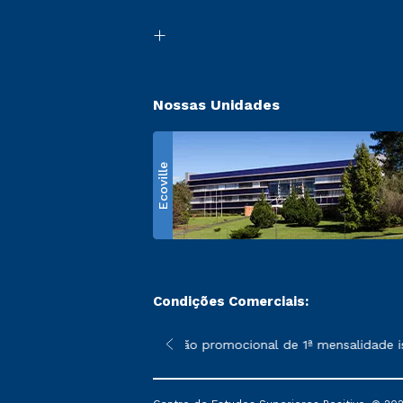
Nossas Unidades
Ecoville
Condições Comerciais:
 poderão sofrer alterações nos períodos de rematrícula conform
*A condição promocional de 1ª mensalidade ise