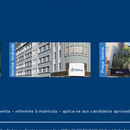
Santos Andrade
Praça Osório
e exposto no contrato de prestação de serviços
nta – referente à matrícula – aplica-se aos candidatos aprovado