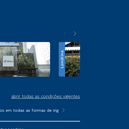
Londrina
abrir todas as condições vigentes
s em todas as formas de ingresso, exceto na prova on-line ou a
**Semipresencial é um formato do E