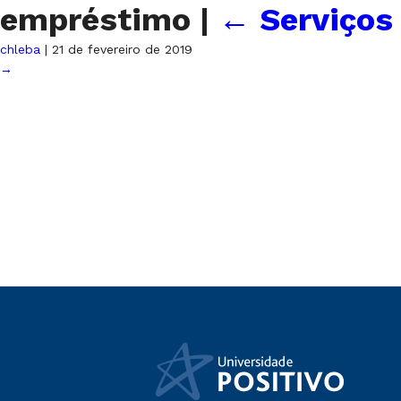
empréstimo
|
←
Serviços 
chleba
|
21 de fevereiro de 2019
→