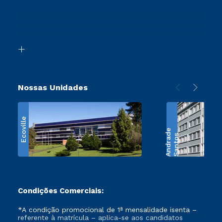
Sou Ex-Aluno
Proteção de dados
Ingresso via Enem
Canais de Atendimento
Segunda Graduação
Acessibilidade
Transferência
Biblioteca
Retorne ao Curso
Nossas Unidades
Ecoville
e
S
a
n
t
o
s
A
n
d
r
a
d
Condições Comerciais:
*A condição promocional de 1ª mensalidade isenta –
referente à matrícula – aplica-se aos candidatos