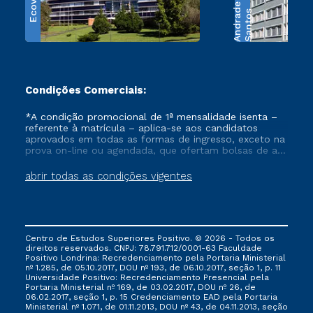
Ecoville
e
S
a
n
t
o
s
A
n
d
r
a
d
Condições Comerciais:
*A condição promocional de 1ª mensalidade isenta –
referente à matrícula – aplica-se aos candidatos
aprovados em todas as formas de ingresso, exceto na
prova on-line ou agendada, que ofertam bolsas de até
50% de desconto, ambos ingressantes no semestre
vigente, que ainda não tenham efetivado e/ou não
abrir todas as condições vigentes
tenham cancelado ou trancado sua matrícula em uma
das Instituições da Cruzeiro do Sul Educacional, no
período de um ano. Tais condições não se aplicam
aos cursos de Medicina, e também para matriculados
via FIES, Prouni e outros programas governamentais, e
Centro de Estudos Superiores Positivo. © 2026 - Todos os
não se acumula com nenhuma outra campanha
direitos reservados. CNPJ: 78.791.712/0001-63 Faculdade
ofertada pela Instituição.
Positivo Londrina: Recredenciamento pela Portaria Ministerial
nº 1.285, de 05.10.2017, DOU nº 193, de 06.10.2017, seção 1, p. 11
Universidade Positivo: Recredenciamento Presencial ​pela
Portaria Ministerial nº 169, de 03.02.2017, DOU nº 26, de
06.02.2017, seção 1, p. 15 Credenciamento EAD pela Portaria
Ministerial nº 1.071, de 01.11.2013, DOU nº 43, de 04.11.2013, seção