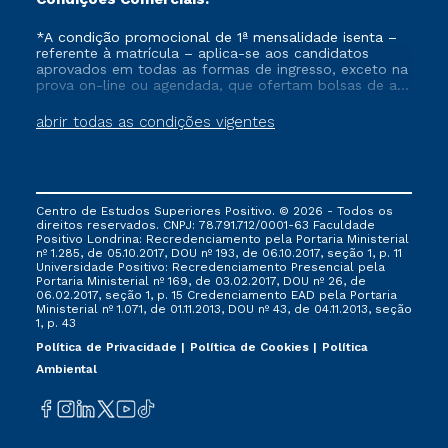
*A condição promocional de 1ª mensalidade isenta –
referente à matrícula – aplica-se aos candidatos
aprovados em todas as formas de ingresso, exceto na
prova on-line ou agendada, que ofertam bolsas de até
50% de desconto, ambos ingressantes no semestre
vigente, que ainda não tenham efetivado e/ou não
abrir todas as condições vigentes
tenham cancelado ou trancado sua matrícula em uma
das Instituições da Cruzeiro do Sul Educacional, no
período de um ano. Tais condições não se aplicam
aos cursos de Medicina, e também para matriculados
via FIES, Prouni e outros programas governamentais, e
Centro de Estudos Superiores Positivo. © 2026 - Todos os
não se acumula com nenhuma outra campanha
direitos reservados. CNPJ: 78.791.712/0001-63 Faculdade
ofertada pela Instituição.
Positivo Londrina: Recredenciamento pela Portaria Ministerial
nº 1.285, de 05.10.2017, DOU nº 193, de 06.10.2017, seção 1, p. 11
Universidade Positivo: Recredenciamento Presencial ​pela
Portaria Ministerial nº 169, de 03.02.2017, DOU nº 26, de
06.02.2017, seção 1, p. 15 Credenciamento EAD pela Portaria
Ministerial nº 1.071, de 01.11.2013, DOU nº 43, de 04.11.2013, seção
1, p. 43
Política de Privacidade
Política de Cookies
Política
Ambiental