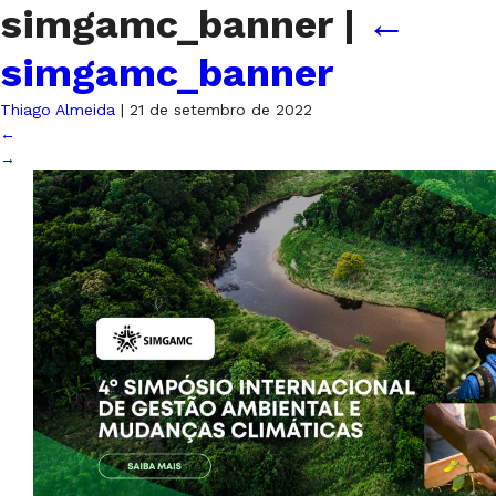
simgamc_banner
|
←
simgamc_banner
Thiago Almeida
|
21 de setembro de 2022
←
→