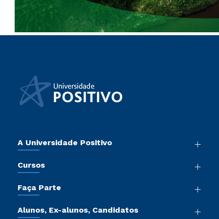
A Universidade Positivo
Nossa História
Cursos
Sala de Imprensa
Graduação
Atos Normativos
Faça Parte
Pós-Graduação
Trabalhe Conosco
Vestibular Mérito
Cursos de Medicina
Sou Colaborador
Alunos, Ex-alunos, Candidatos
Vestibular Redação
Cursos Livres