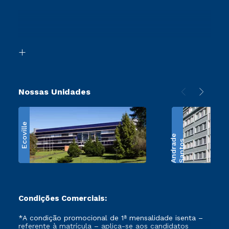
Sou Ex-Aluno
Proteção de dados
Ingresso via Enem
Canais de Atendimento
Segunda Graduação
Acessibilidade
Transferência
Biblioteca
Retorne ao Curso
Nossas Unidades
Ecoville
e
S
a
n
t
o
s
A
n
d
r
a
d
Condições Comerciais:
*A condição promocional de 1ª mensalidade isenta –
referente à matrícula – aplica-se aos candidatos