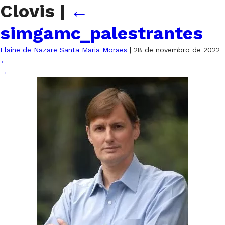
Clovis
|
←
simgamc_palestrantes
Elaine de Nazare Santa Maria Moraes
|
28 de novembro de 2022
←
→