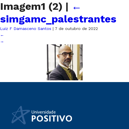
Imagem1 (2)
|
←
simgamc_palestrantes
Luiz F Damasceno Santos
|
7 de outubro de 2022
←
→