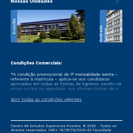
Nossas Unidades
Ecoville
e
S
a
n
t
o
s
A
n
d
r
a
d
Condições Comerciais:
*A condição promocional de 1ª mensalidade isenta –
referente à matrícula – aplica-se aos candidatos
aprovados em todas as formas de ingresso, exceto na
prova on-line ou agendada, que ofertam bolsas de até
50% de desconto, ambos ingressantes no semestre
vigente, que ainda não tenham efetivado e/ou não
abrir todas as condições vigentes
tenham cancelado ou trancado sua matrícula em uma
das Instituições da Cruzeiro do Sul Educacional, no
período de um ano. Tais condições não se aplicam
aos cursos de Medicina, e também para matriculados
via FIES, Prouni e outros programas governamentais, e
Centro de Estudos Superiores Positivo. © 2026 - Todos os
não se acumula com nenhuma outra campanha
direitos reservados. CNPJ: 78.791.712/0001-63 Faculdade
ofertada pela Instituição.