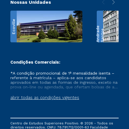
Nossas Unidades
Ecoville
e
S
a
n
t
o
s
A
n
d
r
a
d
Condições Comerciais:
*A condição promocional de 1ª mensalidade isenta –
referente à matrícula – aplica-se aos candidatos
aprovados em todas as formas de ingresso, exceto na
prova on-line ou agendada, que ofertam bolsas de até
50% de desconto, ambos ingressantes no semestre
vigente, que ainda não tenham efetivado e/ou não
abrir todas as condições vigentes
tenham cancelado ou trancado sua matrícula em uma
das Instituições da Cruzeiro do Sul Educacional, no
período de um ano. Tais condições não se aplicam
aos cursos de Medicina, e também para matriculados
via FIES, Prouni e outros programas governamentais, e
Centro de Estudos Superiores Positivo. © 2026 - Todos os
não se acumula com nenhuma outra campanha
direitos reservados. CNPJ: 78.791.712/0001-63 Faculdade
ofertada pela Instituição.