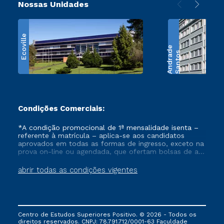
Nossas Unidades
Ecoville
e
S
a
n
t
o
s
A
n
d
r
a
d
Condições Comerciais:
*A condição promocional de 1ª mensalidade isenta –
referente à matrícula – aplica-se aos candidatos
aprovados em todas as formas de ingresso, exceto na
prova on-line ou agendada, que ofertam bolsas de até
50% de desconto, ambos ingressantes no semestre
vigente, que ainda não tenham efetivado e/ou não
abrir todas as condições vigentes
tenham cancelado ou trancado sua matrícula em uma
das Instituições da Cruzeiro do Sul Educacional, no
período de um ano. Tais condições não se aplicam
aos cursos de Medicina, e também para matriculados
via FIES, Prouni e outros programas governamentais, e
Centro de Estudos Superiores Positivo. © 2026 - Todos os
não se acumula com nenhuma outra campanha
direitos reservados. CNPJ: 78.791.712/0001-63 Faculdade
ofertada pela Instituição.