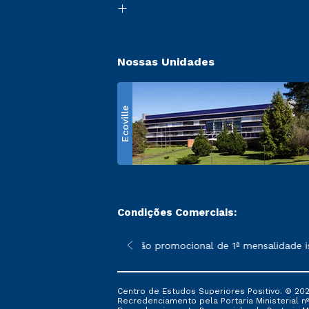
Nossas Unidades
Ecoville
Condições Comerciais:
 poderão sofrer alterações nos períodos de rematrícula conform
*A condição promocional de 1ª mensalidade ise
Centro de Estudos Superiores Positivo. © 202
Recredenciamento pela Portaria Ministerial nº 1