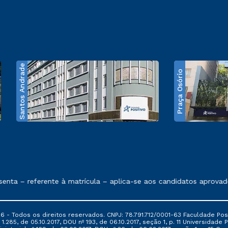
Santos Andrade
Praça Osório
e exposto no contrato de prestação de serviços
nta – referente à matrícula – aplica-se aos candidatos aprovado
6 - Todos os direitos reservados. CNPJ: 78.791.712/0001-63 Faculdade Posi
.285, de 05.10.2017, DOU nº 193, de 06.10.2017, seção 1, p. 11 Universidade P