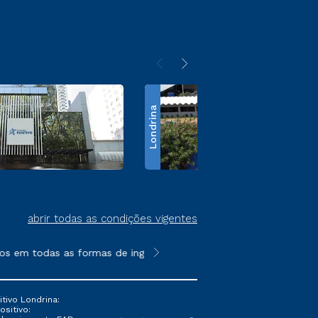
Londrina
abrir todas as condições vigentes
s em todas as formas de ingresso, exceto na prova on-line ou a
**Semipresencial é um formato do E
tivo Londrina:
ositivo: