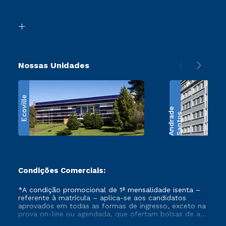
Acessibilidade
Transferência
Biblioteca
Retorne ao Curso
Nossas Unidades
Ecoville
e
S
a
n
t
o
s
A
n
d
r
a
d
Condições Comerciais:
*A condição promocional de 1ª mensalidade isenta –
referente à matrícula – aplica-se aos candidatos
aprovados em todas as formas de ingresso, exceto na
prova on-line ou agendada, que ofertam bolsas de até
50% de desconto, ambos ingressantes no semestre