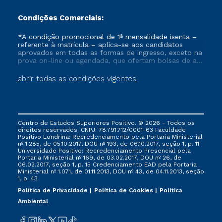
Condições Comerciais:
*A condição promocional de 1ª mensalidade isenta –
referente à matrícula – aplica-se aos candidatos
aprovados em todas as formas de ingresso, exceto na
prova on-line ou agendada, que ofertam bolsas de até
50% de desconto, ambos ingressantes no semestre
vigente, que ainda não tenham efetivado e/ou não
abrir todas as condições vigentes
tenham cancelado ou trancado sua matrícula em uma
das Instituições da Cruzeiro do Sul Educacional, no
período de um ano. Tais condições não se aplicam
aos cursos de Medicina, e também para matriculados
via FIES, Prouni e outros programas governamentais, e
Centro de Estudos Superiores Positivo. © 2026 - Todos os
não se acumula com nenhuma outra campanha
direitos reservados. CNPJ: 78.791.712/0001-63 Faculdade
ofertada pela Instituição.
Positivo Londrina: Recredenciamento pela Portaria Ministerial
nº 1.285, de 05.10.2017, DOU nº 193, de 06.10.2017, seção 1, p. 11
Universidade Positivo: Recredenciamento Presencial ​pela
Portaria Ministerial nº 169, de 03.02.2017, DOU nº 26, de
06.02.2017, seção 1, p. 15 Credenciamento EAD pela Portaria
Ministerial nº 1.071, de 01.11.2013, DOU nº 43, de 04.11.2013, seção
1, p. 43
Política de Privacidade
Política de Cookies
Política
Ambiental