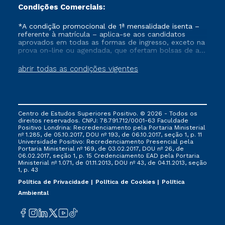
Condições Comerciais:
*A condição promocional de 1ª mensalidade isenta –
referente à matrícula – aplica-se aos candidatos
aprovados em todas as formas de ingresso, exceto na
prova on-line ou agendada, que ofertam bolsas de até
50% de desconto, ambos ingressantes no semestre
vigente, que ainda não tenham efetivado e/ou não
abrir todas as condições vigentes
tenham cancelado ou trancado sua matrícula em uma
das Instituições da Cruzeiro do Sul Educacional, no
período de um ano. Tais condições não se aplicam
aos cursos de Medicina, e também para matriculados
via FIES, Prouni e outros programas governamentais, e
Centro de Estudos Superiores Positivo. © 2026 - Todos os
não se acumula com nenhuma outra campanha
direitos reservados. CNPJ: 78.791.712/0001-63 Faculdade
ofertada pela Instituição.
Positivo Londrina: Recredenciamento pela Portaria Ministerial
nº 1.285, de 05.10.2017, DOU nº 193, de 06.10.2017, seção 1, p. 11
Universidade Positivo: Recredenciamento Presencial ​pela
Portaria Ministerial nº 169, de 03.02.2017, DOU nº 26, de
06.02.2017, seção 1, p. 15 Credenciamento EAD pela Portaria
Ministerial nº 1.071, de 01.11.2013, DOU nº 43, de 04.11.2013, seção
1, p. 43
Política de Privacidade
Política de Cookies
Política
Ambiental