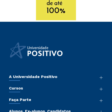
A Universidade Positivo
Nossa História
Cursos
Sala de Imprensa
Graduação
Atos Normativos
Faça Parte
Pós-Graduação
Trabalhe Conosco
Vestibular Mérito
Cursos de Medicina
Sou Colaborador
Alunos, Ex-alunos, Candidatos