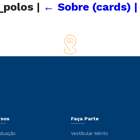
e_polos
|
←
Sobre (cards) |
rsos
Faça Parte
duação
Vestibular Mérito